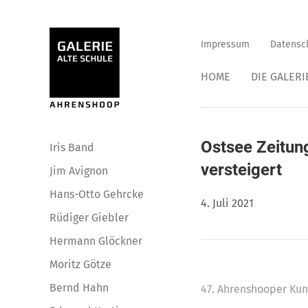
Impressum
Datensc
HOME
DIE GALERI
Ostsee Zeitun
Iris Band
versteigert
Jim Avignon
Hans-Otto Gehrcke
4. Juli 2021
Rüdiger Giebler
Hermann Glöckner
Moritz Götze
Bernd Hahn
47. Ahrenshooper Kun