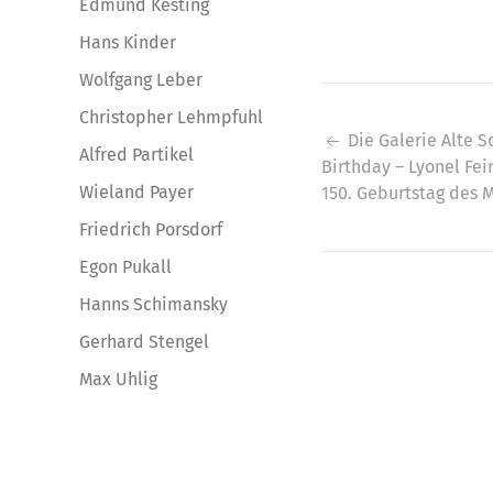
Edmund Kesting
Hans Kinder
Wolfgang Leber
Christopher Lehmpfuhl
Beitragsna
Die Galerie Alte 
Alfred Partikel
Birthday – Lyonel Fei
Wieland Payer
150. Geburtstag des M
Friedrich Porsdorf
Egon Pukall
Hanns Schimansky
Gerhard Stengel
Max Uhlig