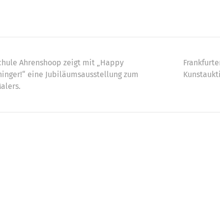
vigation
Schule Ahrenshoop zeigt mit „Happy
Frankfurte
ninger!“ eine Jubiläumsausstellung zum
Kunstaukt
alers.