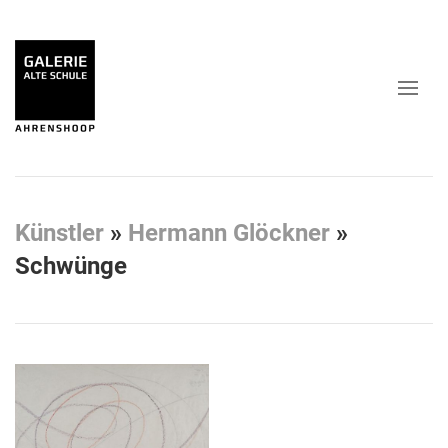
Künstler
»
Hermann Glöckner
»
Schwünge