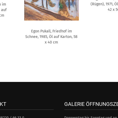
(Rügen), 1971, Ö
n im
42 x 
l auf
 cm
Egon Pukall, Friedhof im
Schnee, 1985, Öl auf Karton, 58
x 40 cm
KT
GALERIE ÖFFNUNGSZ
38220 / 66 33 0
Donnerstag bis Sonntag und an 