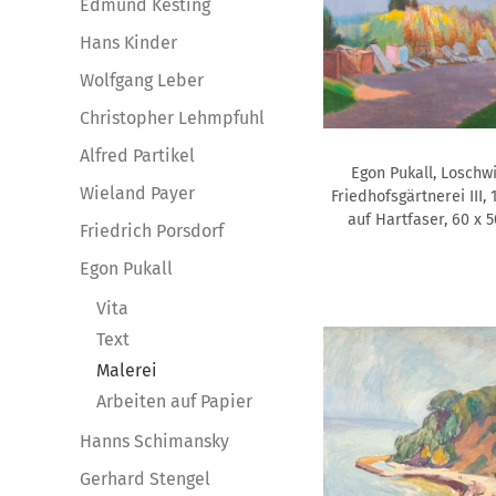
Edmund Kesting
Hans Kinder
Wolfgang Leber
Christopher Lehmpfuhl
Alfred Partikel
Egon Pukall, Loschw
Wieland Payer
Friedhofsgärtnerei III, 
auf Hartfaser, 60 x 
Friedrich Porsdorf
Egon Pukall
Vita
Text
Malerei
Arbeiten auf Papier
Hanns Schimansky
Gerhard Stengel