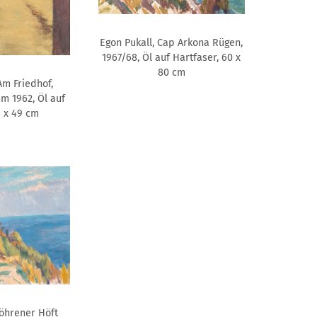
Egon Pukall, Cap Arkona Rügen,
1967/68, Öl auf Hartfaser, 60 x
80 cm
Am Friedhof,
um 1962, Öl auf
9 x 49 cm
Göhrener Höft