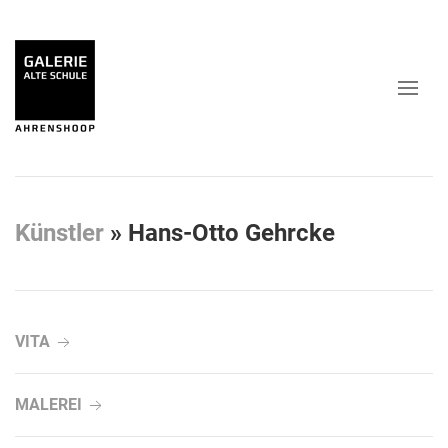
Künstler
»
Hans-Otto Gehrcke
VITA
MALEREI